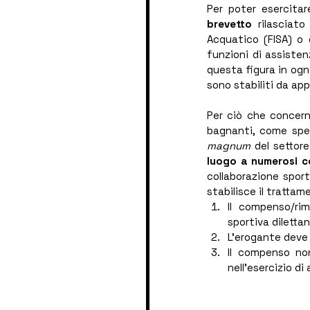
Per poter esercita
brevetto
 rilasciato
Acquatico (FISA) o 
funzioni di assistenz
questa figura in ogn
sono stabiliti da appo
Per ciò che concern
bagnanti, come spes
magnum 
del settore
luogo a numerosi co
collaborazione sport
stabilisce il trattam
Il compenso/rimb
sportiva dilettan
L’erogante deve e
Il compenso no
nell’esercizio di 