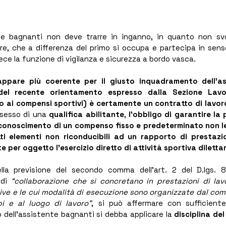
te bagnanti non deve trarre in inganno, in quanto non svolg
ore, che a differenza del primo si occupa e partecipa in senso 
ece la funzione di vigilanza e sicurezza a bordo vasca.
ppare più coerente per il giusto inquadramento dell’as
del recente orientamento espresso dalla Sezione Lavor
o ai compensi sportivi) è certamente un contratto di lavo
ssesso di una 
qualifica abilitante
, 
l’obbligo di garantire la 
riconoscimento di un compenso fisso e predeterminato non leg
ti elementi non riconducibili ad un rapporto di prestaz
 per oggetto l’esercizio diretto di attività sportiva diletta
della previsione del secondo comma dell’art. 2 del D.lgs. 
di 
“collaborazione che si concretano in prestazioni di lav
tive e le cui modalità di esecuzione sono organizzate dal co
pi e al luogo di lavoro”
, si può affermare con sufficiente
o dell’assistente bagnanti si debba applicare la 
disciplina del