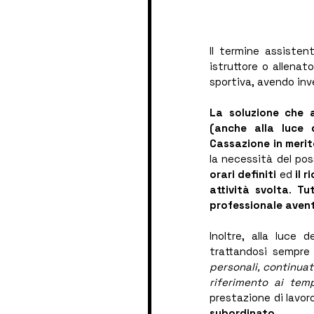
Il termine assisten
istruttore o allenat
sportiva, avendo inv
La soluzione che a
(anche alla luce 
Cassazione in merit
la necessità del po
orari definiti
 ed 
il 
attività svolta
. 
Tut
professionale avente
Inoltre, alla luce 
trattandosi sempre 
personali, continua
riferimento ai tem
prestazione di lavor
subordinato
.