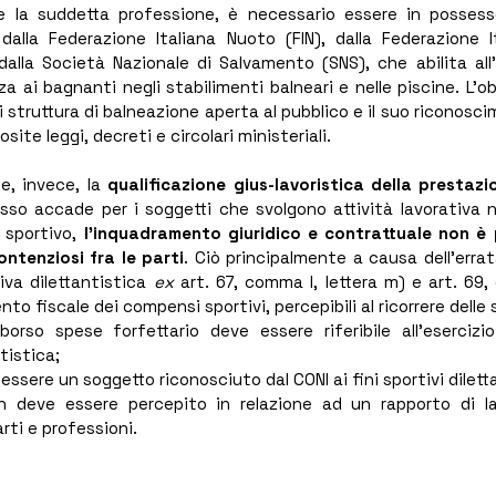
re la suddetta professione, è necessario essere in posses
 dalla Federazione Italiana Nuoto (FIN), dalla Federazione 
dalla Società Nazionale di Salvamento (SNS), che abilita all
a ai bagnanti negli stabilimenti balneari e nelle piscine. L’ob
i struttura di balneazione aperta al pubblico e il suo riconosc
site leggi, decreti e circolari ministeriali.
e, invece, la 
qualificazione gius-lavoristica della prestazi
so accade per i soggetti che svolgono attività lavorativa n
 sportivo, 
l’inquadramento giuridico e contrattuale non è 
ntenziosi fra le parti
. Ciò principalmente a causa dell’errat
iva dilettantistica 
ex
 art. 67, comma l, lettera m) e art. 69
ento fiscale dei compensi sportivi, percepibili al ricorrere delle
orso spese forfettario deve essere riferibile all’esercizio 
tistica;
ssere un soggetto riconosciuto dal CONI ai fini sportivi diletta
n deve essere percepito in relazione ad un rapporto di la
arti e professioni.