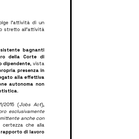
e l’attività di un 
stretto all’attività 
sistente bagnanti 
o della Corte di 
ro dipendente
, vista 
propria presenza in 
ato alla effettiva 
ione autonoma non 
ntistica
.
81/2015 (
Jobs Act
), 
oro esclusivamente 
mmittente anche con 
 certezza che alla 
 rapporto di lavoro 