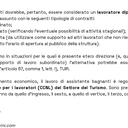
ti dovrebbe, pertanto, essere considerato un 
lavoratore dip
assunto con le seguenti tipologie di contratti:
inato;
o (verificando l’eventuale possibilità di attività stagionali);
a (da utilizzare come supporto ad altri lavoratori che non ries
o l'orario di apertura al pubblico della struttura).
o in situazioni per le quali è presente etero direzione (e, qui
apporto di lavoro subordinato) l’alternativa potrebbe ess
’articolo 67, comma 1, lett. l), TUIR.
amento economico, il lavoro di assistente bagnanti è rego
e per i lavoratori (CCNL) del Settore del Turismo
. Sono prev
anno da quello d’ingresso, il sesto, a quello di vertice, il terzo, 
ini.com