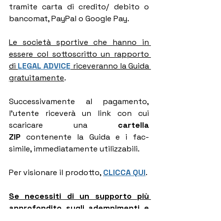
tramite carta di credito/ debito o 
bancomat, PayPal o Google Pay.
Le società sportive che hanno in 
essere col sottoscritto un rapporto 
di 
LEGAL ADVICE
 riceveranno la Guida 
gratuitamente
.
Successivamente al pagamento, 
l'utente riceverà un link con cui 
scaricare una 
cartella 
ZIP
 contenente la Guida e i fac-
simile, immediatamente utilizzabili.
Per visionare il prodotto, 
CLICCA QUI
.
Se necessiti di un supporto più 
approfondito sugli adempimenti e 
obblighi in materia di safeguarding
, 