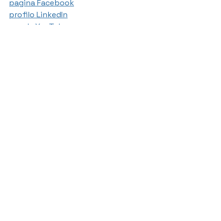
pagina Facebook
profilo LinkedIn
canale YouTube
Iscriviti al mio 
canale Telegram 
"Giurista Sportivo"
E' partito il progetto di formazione 
avanzata "NEXT" del CONI Lombardia: 
vuoi saperne di più? 
Clicca qui!