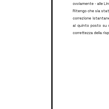
ovviamente - alle Li
Ritengo che sia stat
correzione istantanea
al quinto posto su u
correttezza della ris