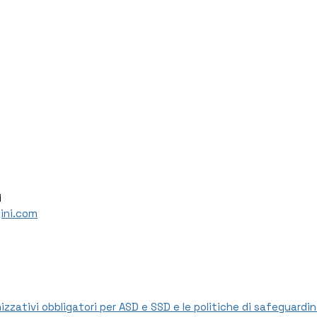
i
ini.com
nizzativi obbligatori per ASD e SSD e le politiche di safeguardin