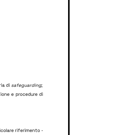
ia di 
safeguarding
;
zione e procedure di 
icolare riferimento - 