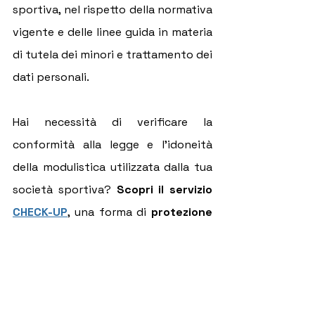
sportiva, nel rispetto della normativa 
vigente e delle linee guida in materia 
di tutela dei minori e trattamento dei 
dati personali.
Hai necessità di verificare la 
conformità alla legge e l'idoneità 
della modulistica utilizzata dalla tua 
società sportiva? 
Scopri il servizio 
CHECK-UP
, una forma di 
protezione
e di 
messa in sicurezza
 del proprio 
sodalizio, grazie al quale potrai:
Operare correttamente e in 
tranquillità;