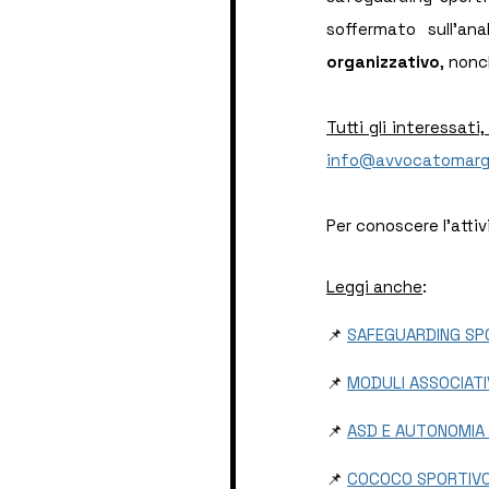
soffermato sull'anal
organizzativo
, nonc
info@avvocatomarg
Per conoscere l'attiv
Leggi anche
:
📌 
SAFEGUARDING SPO
📌 
MODULI ASSOCIATI
📌 
ASD E AUTONOMIA 
📌 
COCOCO SPORTIVO