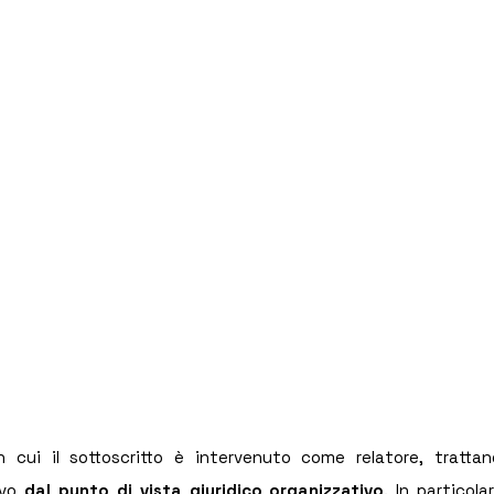
n cui il sottoscritto è intervenuto come relatore, trattan
vo 
dal punto di vista giuridico organizzativo
. In particola