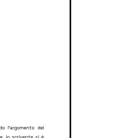
do l'argomento del 
re, lo scrivente si è 