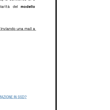
olarità del 
modello 
Tutti gli interessati, anche non presenti al convegno, possono richiedere le slides inviando una mail a 
.
MAZIONE IN SSD?