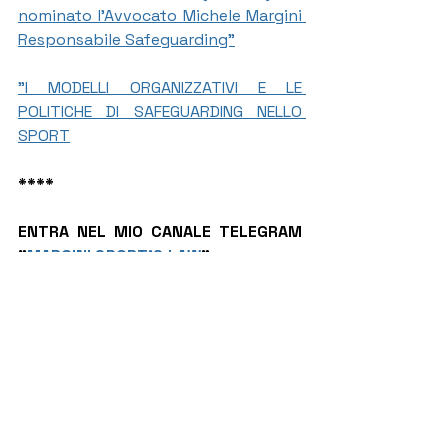
nominato l’Avvocato Michele Margini 
Responsabile Safeguarding"
"I MODELLI ORGANIZZATIVI E LE 
POLITICHE DI SAFEGUARDING NELLO 
SPORT
****
ENTRA NEL MIO CANALE TELEGRAM 
"
MARGINI SPORT'S LAW
"
E SEGUIMI SUGLI ALTRI SOCIAL:
PAGINA FACEBOOK
PROFILO LINKEDIN
CANALE YOUTUBE