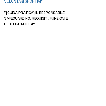
VOLONTARI SPORTIVI"
"[GUIDA PRATICA] IL RESPONSABILE 
SAFEGUARDING: REQUISITI, FUNZIONI E 
RESPONSABILITÀ"
"[VIDEO] IL RESPONSABILE 
SAFEGUARDING: NOMINA, POTERI E 
RESPONSABILITÀ"
"I MODELLI ORGANIZZATIVI E LE 
POLITICHE DI SAFEGUARDING NELLO 
SPORT
"
****
ENTRA NEL MIO CANALE TELEGRAM 
"
MARGINI SPORT'S LAW
"