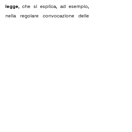
legge
, che si esplica, ad esempio, 
nella regolare convocazione delle 
assemblee, nella presenza di un 
numero congruo di soci, nel 
coinvolgimento di tutti i soci iscritti, 
nel regolare svolgimento delle 
elezioni dei membri del Consiglio 
Direttivo, nel rispetto delle norme 
statutarie sull'ingresso e sull'uscita 
dei soci, ecc.
Pertanto, si consiglia a tutte le 
associazioni, che considerano i loro 
tesserati anche soci in via 